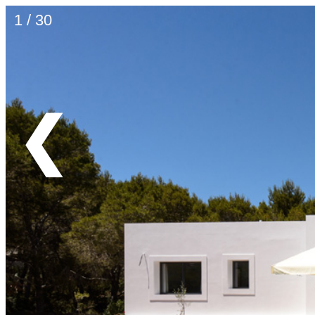
1 / 30
❮